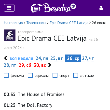
На главную
Телеканалы
Epic Drama CEE Latvija
26 июня
телепрограмма
Epic Drama CEE Latvija
на 26
июня 2024 г.
вся неделя
24, пн
25, вт
26, ср
27, чт
28, пт
29, сб
30, вс
фильмы
сериалы
спорт
детские
00:35
The House of Promises
01:25
The Doll Factory