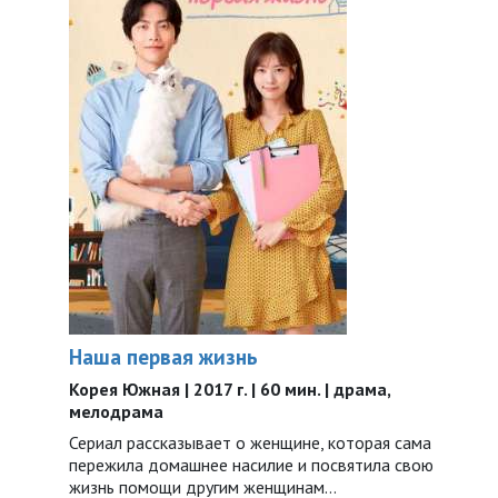
Наша первая жизнь
Корея Южная | 2017 г. | 60 мин. | драма,
мелодрама
Сериал рассказывает о женщине, которая сама
пережила домашнее насилие и посвятила свою
жизнь помощи другим женщинам…