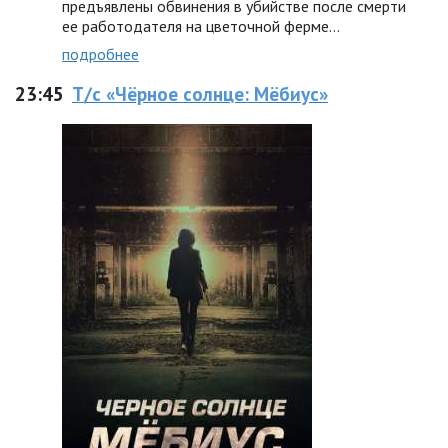
предъявлены обвинения в убийстве после смерти
ее работодателя на цветочной ферме…
подробнее
23:45
Т/с «Чёрное солнце: Мёбиус»