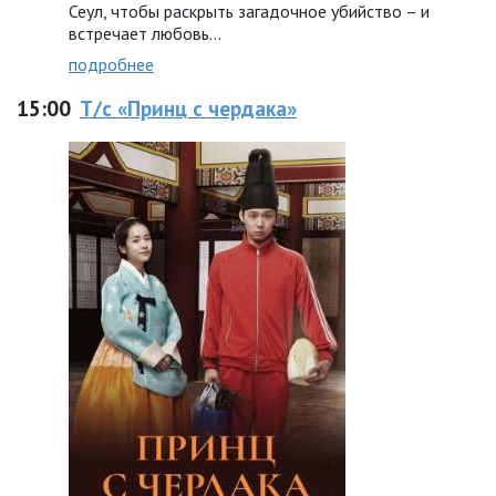
Сеул, чтобы раскрыть загадочное убийство – и
встречает любовь…
подробнее
15:00
Т/с «Принц с чердака»