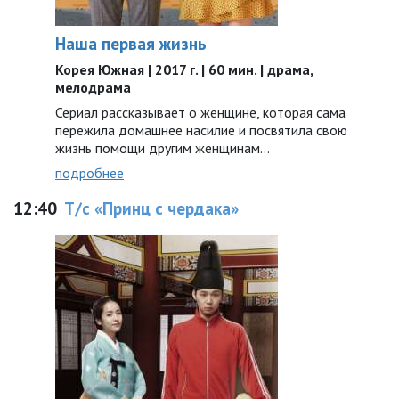
Наша первая жизнь
Корея Южная | 2017 г. | 60 мин. | драма,
мелодрама
Сериал рассказывает о женщине, которая сама
пережила домашнее насилие и посвятила свою
жизнь помощи другим женщинам…
подробнее
12:40
Т/с «Принц с чердака»