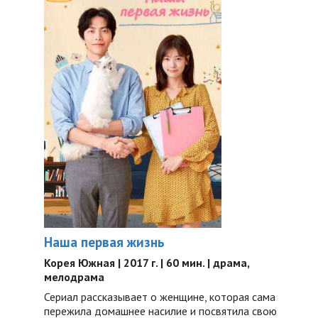
Наша первая жизнь
Корея Южная | 2017 г. | 60 мин. | драма,
мелодрама
Сериал рассказывает о женщине, которая сама
пережила домашнее насилие и посвятила свою