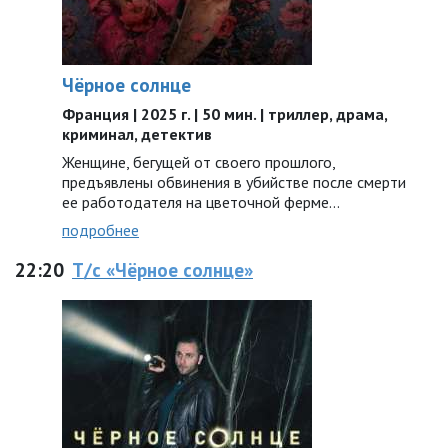
Чёрное солнце
Франция | 2025 г. | 50 мин. | триллер, драма,
криминал, детектив
Женщине, бегущей от своего прошлого,
предъявлены обвинения в убийстве после смерти
ее работодателя на цветочной ферме…
подробнее
22:20
Т/с «Чёрное солнце»