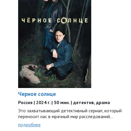
Черное солнце
Россия | 2024 г. | 50 мин. | детектив, драма
Это захватывающий детективный сериал, который
переносит нас в мрачный мир расследований…
подробнее