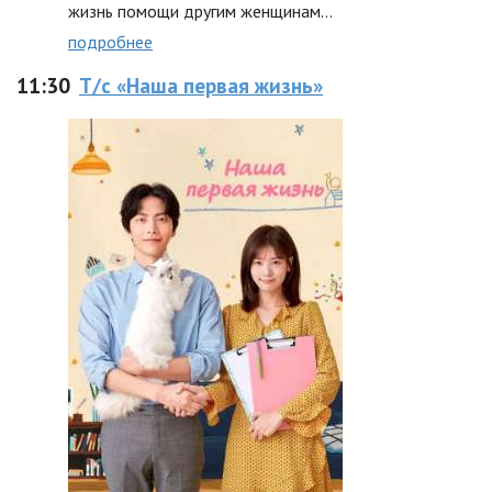
жизнь помощи другим женщинам…
подробнее
11:30
Т/с «Наша первая жизнь»