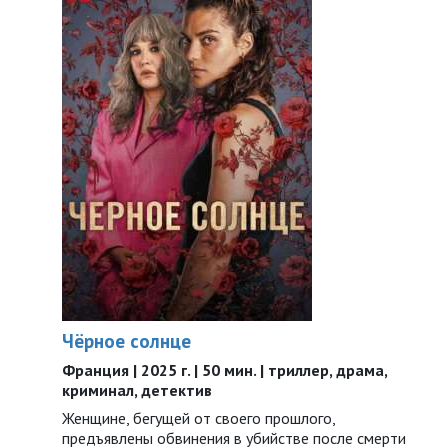
Чёрное солнце
Франция | 2025 г. | 50 мин. | триллер, драма,
криминал, детектив
Женщине, бегущей от своего прошлого,
предъявлены обвинения в убийстве после смерти