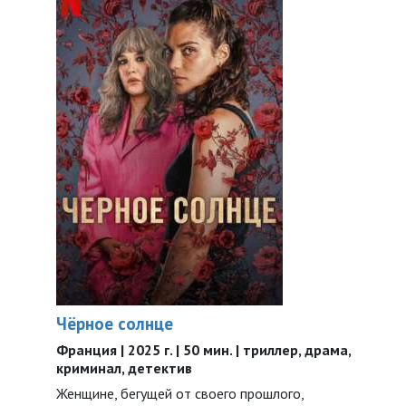
Чёрное солнце
Франция | 2025 г. | 50 мин. | триллер, драма,
криминал, детектив
Женщине, бегущей от своего прошлого,