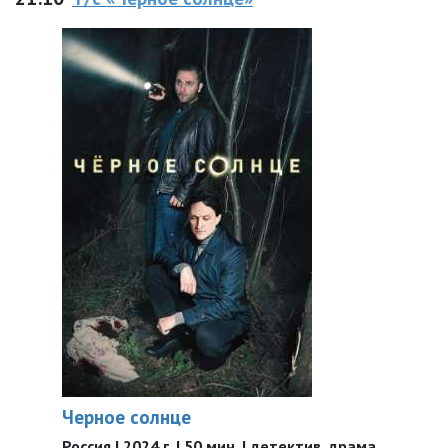
Черное солнце
Россия | 2024 г. | 50 мин. | детектив, драма