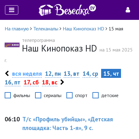
На главную
Телеканалы
Наш Кинопоказ HD
15 мая
телепрограмма
Наш Кинопоказ HD
на 15 мая 2025
г.
вся неделя
12, пн
13, вт
14, ср
15, чт
16, пт
17, сб
18, вс
фильмы
сериалы
спорт
детские
06:10
Т/с «Профиль убийцы», «Детская
площадка: Часть 1-я», 9 с.