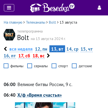
На главную
Телеканалы
Bolt
13 августа
телепрограмма
Bolt
на 13 августа 2024 г.
вся неделя
12, пн
13, вт
14, ср
15, чт
16, пт
17, сб
18, вс
фильмы
сериалы
спорт
детские
06:00
Великие битвы России, 9 с.
06:40
Х/ф «Время счастья»