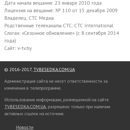
Дата начала вещания: 23 января 2010 года
Лицензия на вещание: № 110 от 15 декабря 2009
Владелец: СТС Медиа
Родственные телеканалы СТС: СТС International
Слоган: «Сезонное обновление» (с 8 сентября 2014
года)
Сайт: v-tv.by
© 2016-2017,
TVBESEDKA.COM.UA
Администрация сайта не несет ответственности за
изменения в телепрограмме.
Использование информации, размещенной на сайте
TVBESEDKA.COM.UA
, разрешено только при наличии
активных ссылок на источник.
Новости