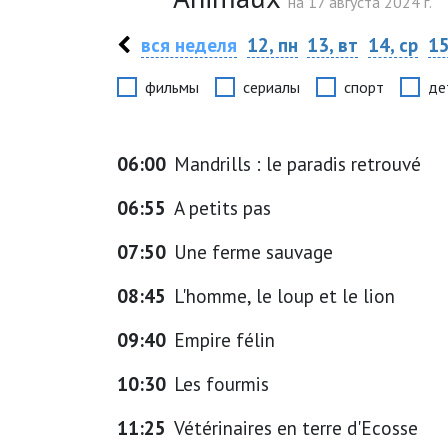
на 17 августа 2024 г.
вся неделя
12, пн
13, вт
14, ср
15
фильмы
сериалы
спорт
де
06:00
Mandrills : le paradis retrouvé
06:55
A petits pas
07:50
Une ferme sauvage
08:45
L'homme, le loup et le lion
09:40
Empire félin
10:30
Les fourmis
11:25
Vétérinaires en terre d'Ecosse