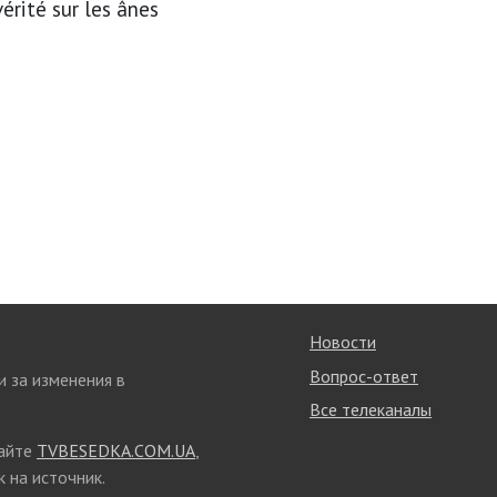
érité sur les ânes
Новости
Вопрос-ответ
и за изменения в
Все телеканалы
сайте
TVBESEDKA.COM.UA
,
 на источник.