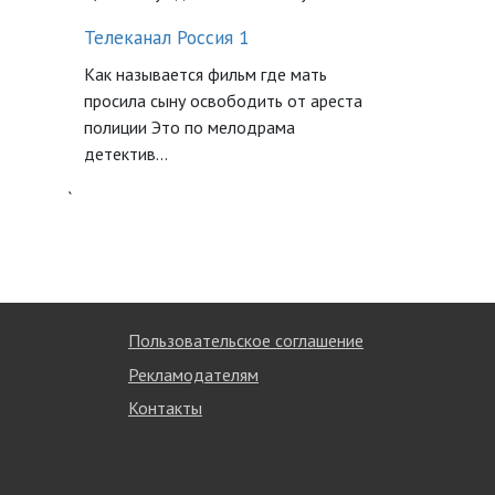
Телеканал Россия 1
Как называется фильм где мать
просила сыну освободить от ареста
полиции Это по мелодрама
детектив...
`
Пользовательское соглашение
Рекламодателям
Контакты