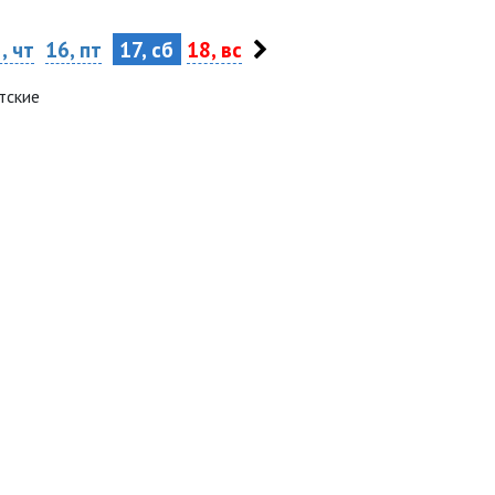
, чт
16, пт
17, сб
18, вс
тские