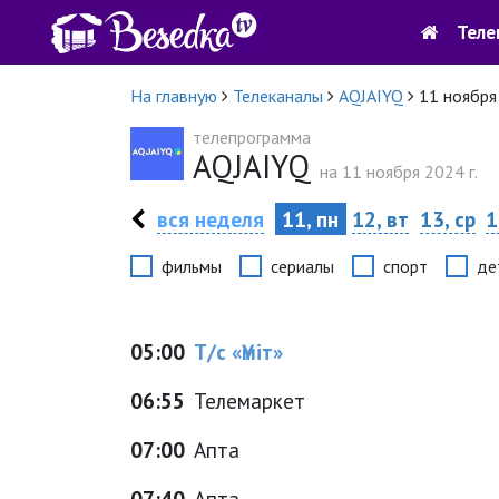
Теле
На главную
Телеканалы
AQJAIYQ
11 ноября
телепрограмма
AQJAIYQ
на 11 ноября 2024 г.
вся неделя
11, пн
12, вт
13, ср
1
фильмы
сериалы
спорт
де
05:00
Т/с «Үміт»
06:55
Телемаркет
07:00
Апта
07:40
Апта