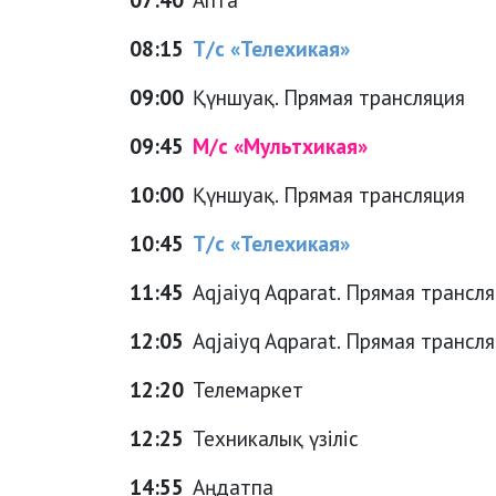
08:15
Т/с «Телехикая»
09:00
Қүншуақ. Прямая трансляция
09:45
М/с «Мультхикая»
10:00
Қүншуақ. Прямая трансляция
10:45
Т/с «Телехикая»
11:45
Aqjaiyq Aqparat. Прямая трансл
12:05
Aqjaiyq Aqparat. Прямая трансл
12:20
Телемаркет
12:25
Техникалық үзіліс
14:55
Аңдатпа