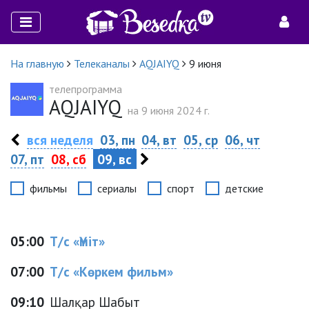
На главную
Телеканалы
AQJAIYQ
9 июня
телепрограмма
AQJAIYQ
на 9 июня 2024 г.
вся неделя
03, пн
04, вт
05, ср
06, чт
07, пт
08, сб
09, вс
фильмы
сериалы
спорт
детские
05:00
Т/с «Үміт»
07:00
Т/с «Көркем фильм»
09:10
Шалқар Шабыт