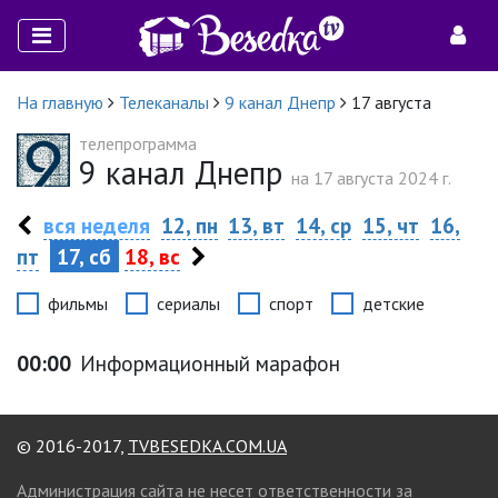
На главную
Телеканалы
9 канал Днепр
17 августа
телепрограмма
9 канал Днепр
на 17 августа 2024 г.
вся неделя
12, пн
13, вт
14, ср
15, чт
16,
пт
17, сб
18, вс
фильмы
сериалы
спорт
детские
00:00
Информационный марафон
© 2016-2017,
TVBESEDKA.COM.UA
Администрация сайта не несет ответственности за