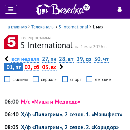
На главную
Телеканалы
5 International
1 мая
телепрограмма
5 International
на 1 мая 2026 г.
вся неделя
27, пн
28, вт
29, ср
30, чт
01, пт
02, сб
03, вс
фильмы
сериалы
спорт
детские
06:00
М/с «Маша и Медведь»
06:40
Х/ф «Пилигрим», 2 сезон. 1. «Манифест»
08:05
Х/ф «Пилигрим», 2 сезон. 2. «Коридор»