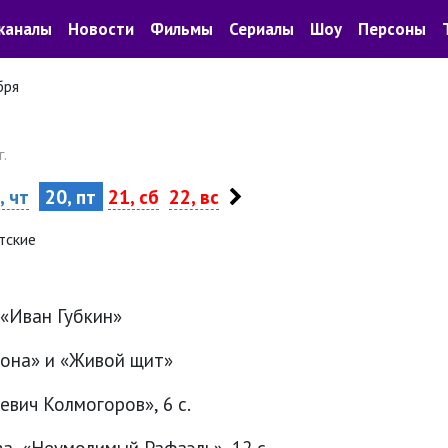
каналы
Новости
Фильмы
Сериалы
Шоу
Персоны
бря
.
, чт
20, пт
21, сб
22, вс
тские
 «Иван Губкин»
зона» и «Живой щит»
вич Колмогоров», 6 с.
а, «Неумолимый Рафаэль», 12 с.