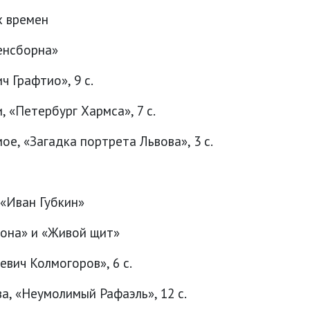
х времен
енсборна»
ч Графтио», 9 с.
, «Петербург Хармса», 7 с.
ое, «Загадка портрета Львова», 3 с.
 «Иван Губкин»
зона» и «Живой щит»
вич Колмогоров», 6 с.
а, «Неумолимый Рафаэль», 12 с.