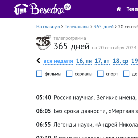
Теле
На главную
Телеканалы
365 дней
20 сентя
телепрограмма
365 дней
на 20 сентября 2024 г
вся неделя
16, пн
17, вт
18, ср
19
фильмы
сериалы
спорт
де
05:40
Россия научная. Великие имена,
06:05
Без срока давности, «Мертвая 
06:55
Легенды науки, «Андрей Николае
07:30
В поисках утраченного искусств