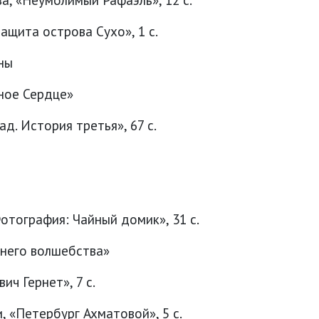
ащита острова Сухо», 1 с.
ны
ное Сердце»
д. История третья», 67 с.
тография: Чайный домик», 31 с.
мнего волшебства»
ич Гернет», 7 с.
, «Петербург Ахматовой», 5 с.