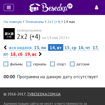
На главную
Телеканалы
2х2 (+4)
14 мая
телепрограмма
2х2 (+4)
на 14 мая 2024 г.
вся неделя
13, пн
14, вт
15, ср
16, чт
17,
пт
18, сб
19, вс
фильмы
сериалы
спорт
детские
00:00
Программа на данную дату отсутствует
© 2016-2017,
TVBESEDKA.COM.UA
Администрация сайта не несет ответственности за