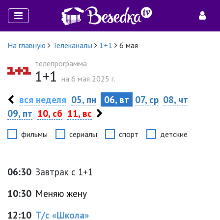
На главную
Телеканалы
1+1
6 мая
телепрограмма
1+1
на 6 мая 2025 г.
вся неделя
05, пн
06, вт
07, ср
08, чт
09, пт
10, сб
11, вс
фильмы
сериалы
спорт
детские
06:30
Завтрак с 1+1
10:30
Меняю жену
12:10
Т/с «Школа»