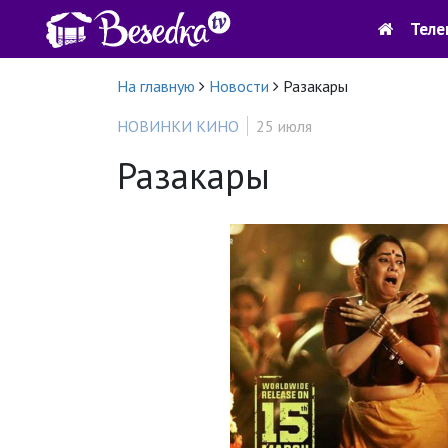
Теле
На главную
Новости
Разакары
НОВИНКИ КИНО
25 июля
Разакары