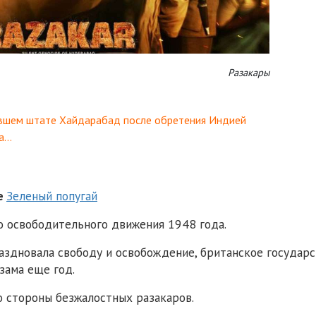
Разакары
ывшем штате Хайдарабад после обретения Индией
да…
ме
Зеленый попугай
 освободительного движения 1948 года.
раздновала свободу и освобождение, британское государ
зама еще год.
о стороны безжалостных разакаров.