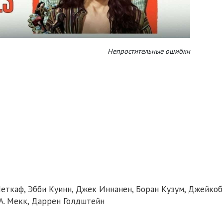
Непростительные ошибки
еткаф, Эбби Куинн, Джек Иннанен, Боран Кузум, Джейкоб
А. Мекк, Даррен Голдштейн