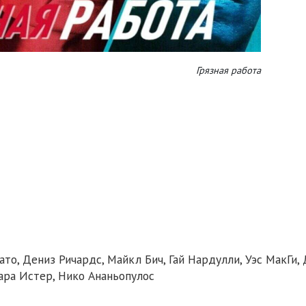
Грязная работа
о, Дениз Ричардс, Майкл Бич, Гай Нардулли, Уэс МакГи,
ара Истер, Нико Ананьопулос