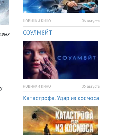
НОВИНКИ КИНО
06 августа
СОУЛМ8ЙТ
рвых
НОВИНКИ КИНО
05 августа
у
Катастрофа. Удар из космоса