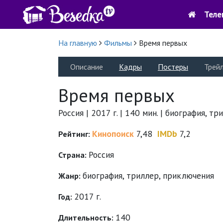
Теле
На главную
Фильмы
Время первых
Описание
Кадры
Постеры
Трей
Время первых
Россия | 2017 г. | 140 мин. | биография, т
Кинопоиск
7,48
IMDb
7,2
Рейтинг:
Россия
Страна:
биография
,
триллер
,
приключения
Жанр:
2017 г.
Год:
140
Длительность: