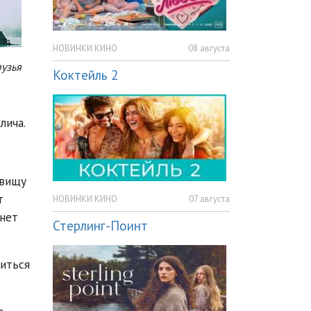
НОВИНКИ КИНО
08 августа
узья
Коктейль 2
лича.
звищу
т
НОВИНКИ КИНО
07 августа
анет
Стерлинг-Поинт
виться