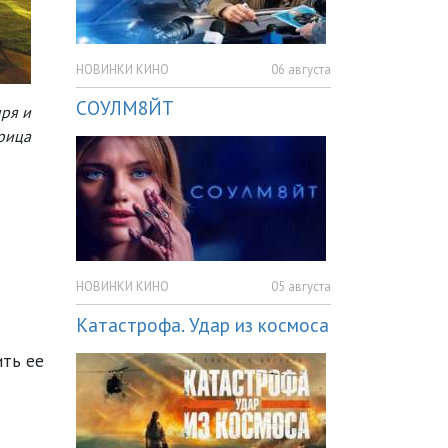
НОВИНКИ КИНО
06 августа
СОУЛМ8ЙТ
ыря и
рица
НОВИНКИ КИНО
05 августа
Катастрофа. Удар из космоса
ить ее