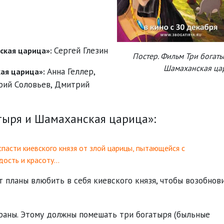
Сергей Глезин
ская царица»:
Постер. Фильм Три богат
Шамаханская ца
Анна Геллер
,
кая царица»:
рий Соловьев
,
Дмитрий
тыря и Шамаханская царица»:
пасти киевского князя от злой царицы, пытающейся с
дость и красоту…
 планы влюбить в себя киевского князя, чтобы возобнов
траны. Этому должны помешать три богатыря (быльные