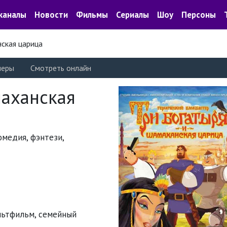
каналы
Новости
Фильмы
Сериалы
Шоу
Персоны
ская царица
леры
Смотреть онлайн
маханская
комедия, фэнтези,
льтфильм
,
семейный