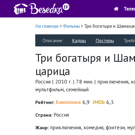
Теле
На главную
Фильмы
Три богатыря и Шамахан
Описание
Кадры
Постеры
Трей
Три богатыря и Ша
царица
Россия | 2010 г. | 78 мин. | приключения, 
мультфильм, семейный
Кинопоиск
6,9
IMDb
6,3
Рейтинг:
Россия
Страна:
приключения
,
комедия
,
фэнтези
,
му
Жанр: