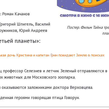
Роман Качанов
»:
Григорий Шпигель
,
Василий
Постер. Фильм Тайна тр
ружников
,
Юрий Андреев
пла
тьей планеты»:
ькая дочь Кристина и капитан Грин покидают Землю в поисках
тец профессор Селезнев и летчик Зеленый отправляются в
х животных для Московского зоопарка.
ни оказываются заложниками доктора Верховцева.
йденная героями говорящая птица Говорун.