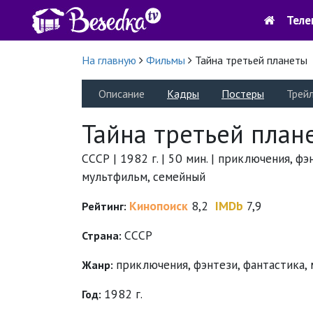
Теле
На главную
Фильмы
Тайна третьей планеты
Описание
Кадры
Постеры
Трей
Тайна третьей план
СССР | 1982 г. | 50 мин. | приключения, фэ
мультфильм, семейный
Кинопоиск
8,2
IMDb
7,9
Рейтинг:
СССР
Страна:
приключения
,
фэнтези
,
фантастика
,
Жанр:
1982 г.
Год: