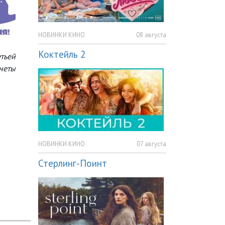
НОВИНКИ КИНО
08 августа
Коктейль 2
етьей
неты
НОВИНКИ КИНО
07 августа
Стерлинг-Поинт