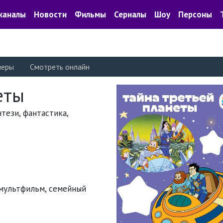
каналы
Новости
Фильмы
Сериалы
Шоу
Персоны
леры
Смотреть онлайн
еты
нтези, фантастика,
мультфильм
,
семейный