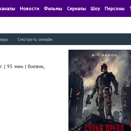
каналы
Новости
Фильмы
Сериалы
Шоу
Персоны
леры
Смотреть онлайн
 | 95 мин. | боевик,
Р