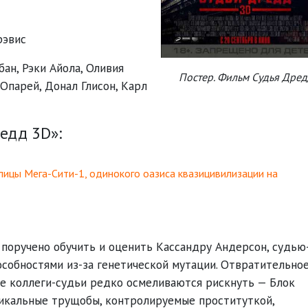
рэвис
бан
,
Рэки Айола
,
Оливия
Постер. Фильм Судья Дред
 Опарей
,
Донал Глисон
,
Карл
едд 3D»:
лицы Мега-Сити-1, одинокого оазиса квазицивилизации на
 поручено обучить и оценить Кассандру Андерсон, судью
собностями из-за генетической мутации. Отвратительно
де коллеги-судьи редко осмеливаются рискнуть — Блок
икальные трущобы, контролируемые проституткой,