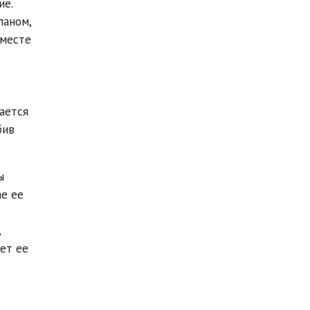
ие.
ланом,
 месте
ается
бив
ы
ае ее
,
ет ее