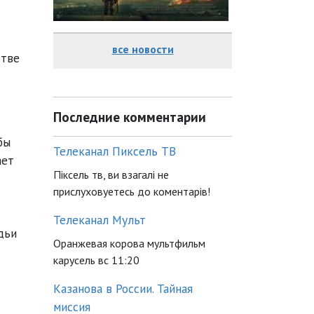
все новости
стве
Последние комментарии
бы
Телеканал Пиксель ТВ
ает
Піксель тв, ви взагалі не
прислуховуетесь до коментарів!
Телеканал Мульт
дьи
Оранжевая корова мультфильм
карусель вс 11:20
Казанова в России. Тайная
миссия