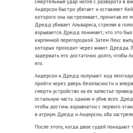
смертельный удар ногой с разворота в вис
Андерсон быстро убегает и оставляет Кей
которого она застреливает, прочитав ее м
Дредд убивает Альвареса, стреляя в голо
взрывается. Дредд понимает, что это был
кирпичной перегородкой. Затем Лекс выпу
которых проходит через живот Дредда. Л
задержать его достаточно долго, чтобы А
его.
Андерсон и Дредд получают код пентхауса
пройти через дверь безопасности и вперв
смерти устройство на ее запястье привед
остальную часть здания и убив всех. Дре
чтобы достичь взрывчатки с первого этаж
в атриум. Дредд и Андерсон, оба застреле
После этого, когда двое судей покидают 