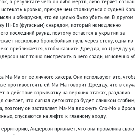
ок, в результате чего он либо мертв, либо теряет сознан
 истекать кровью, прежде чем столкнуться с судьей Кап
ысли и обнаружив, что ее целью было убить ее. В другом
ву Hi-Ex (фугасным) снарядом, который немедленно
 его последний раунд, поэтому остается в укрытии за
скает несколько бронебойных пуль через стену, одна из
екс приближается, чтобы казнить Дредда, но Дредду уд
ндерсон мог точно выстрелить в него сзади, мгновенно у
 Ма-Ма от ее личного хакера. Они используют это, чтоб
ые противостоять ей. Ма-Ма говорит Дредду, что в случ
ет в действие взрывчатку на верхних этажах, раздавив
дд считает, что сигнал детонатора будет слишком слабым
а, поэтому он заставляет Ма-Ма вдохнуть Сло-Мо и броса
нные, спускаются на лифте к главному входу.
территорию, Андерсон признает, что она провалила свою