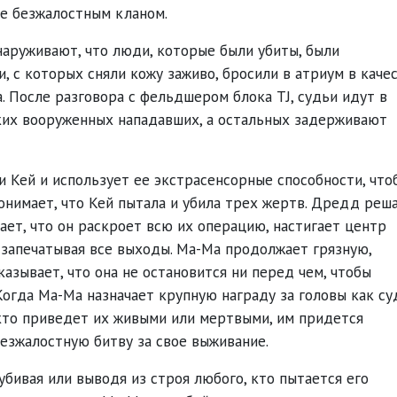
ее безжалостным кланом.
наруживают, что люди, которые были убиты, были
 с которых сняли кожу заживо, бросили в атриум в каче
 После разговора с фельдшером блока TJ, судьи идут в
ких вооруженных нападавших, а остальных задерживают
 Кей и использует ее экстрасенсорные способности, что
понимает, что Кей пытала и убила трех жертв. Дредд реш
ает, что он раскроет всю их операцию, настигает центр
 запечатывая все выходы. Ма-Ма продолжает грязную,
азывает, что она не остановится ни перед чем, чтобы
огда Ма-Ма назначает крупную награду за головы как су
 кто приведет их живыми или мертвыми, им придется
безжалостную битву за свое выживание.
бивая или выводя из строя любого, кто пытается его