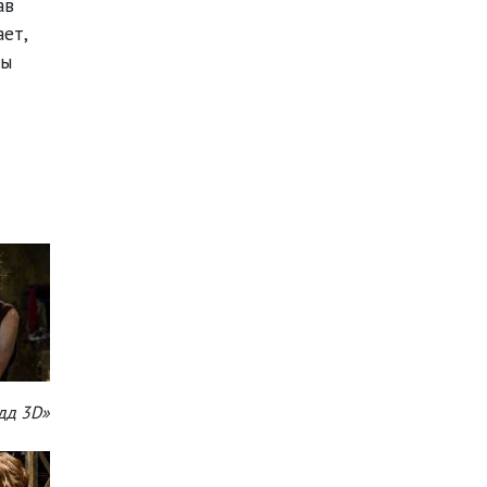
ав
ет,
ры
дд 3D»