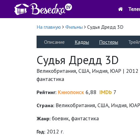
Теле
На главную
Фильмы
Судья Дредд 3D
Описание
Кадры
Постеры
Трей
Судья Дредд 3D
Великобритания, США, Индия, ЮАР | 2012 г.
фантастика
Кинопоиск
6,88
IMDb
7
Рейтинг:
Великобритания, США, Индия, ЮА
Страна:
боевик
,
фантастика
Жанр:
2012 г.
Год: