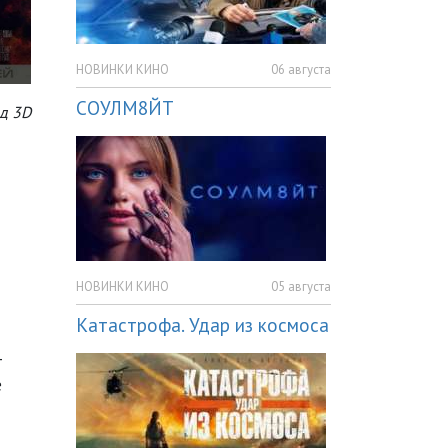
НОВИНКИ КИНО
06 августа
СОУЛМ8ЙТ
д 3D
НОВИНКИ КИНО
05 августа
Катастрофа. Удар из космоса
-
е