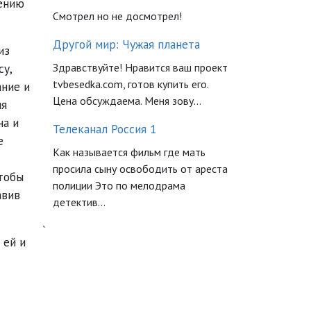
нению
Смотрел но не досмотрел!
Другой мир: Чужая планета
из
Здравствуйте! Нравится ваш проект
су,
tvbesedka.com, готов купить его.
ание и
Цена обсуждаема. Меня зову...
ия
на и
Телеканал Россия 1
е
Как называется фильм где мать
просила сыну освободить от ареста
чтобы
полиции Это по мелодрама
авив
детектив...
`
 ей и