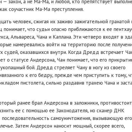
он — закон, а не Ма-Ма, и любой, кто препятствует выпол
 как соучастник Ма-Ма преступления.
ать человек, сжигая их заживо зажигательной гранатой 
ц понимает, что судьи опасно приближаются к ее пентхау
са, Альвареса, Чана и Каплана. Эти четверо входят в зд
торые намеревались войти на территорию после получен
х судей, оказавшихся внутри. Когда Дредд встречает Ча
ет о статусе Андерсона, Чан понимает, что его прикрыти
рукопашный бой. Дредд стреляет Чану в ногу из своего
ивязанного к его бедру, прежде чем приступить к тому, 
рикладом пистолета, сильно раздавив трахею Чана и заст
который ранее брал Андерсона в заложники, противостоит
азнить ее с помощью ее Законодателя, но сканер ДНК
ет последовательность самоуничтожения, вызывающую его
плечье. Затем Андерсон наносит мощный, скорее всего,