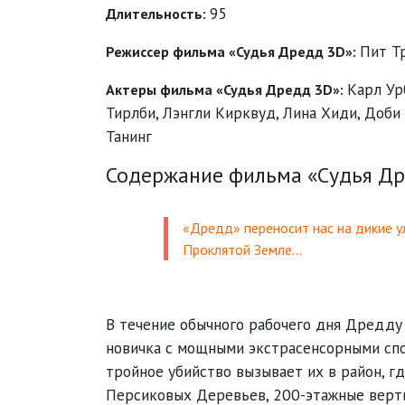
95
Длительность:
Пит Т
Режиссер фильма «Судья Дредд 3D»:
Карл Ур
Актеры фильма «Судья Дредд 3D»:
Тирлби
,
Лэнгли Кирквуд
,
Лина Хиди
,
Доби
Танинг
Содержание фильма «Судья Др
«Дредд» переносит нас на дикие у
Проклятой Земле…
В течение обычного рабочего дня Дредду
новичка с мощными экстрасенсорными спо
тройное убийство вызывает их в район, г
Персиковых Деревьев, 200-этажные верт