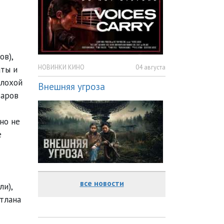
ов),
НОВИНКИ КИНО
04 августа
аты и
плохой
Внешняя угроза
варов
но не
е
все новости
и),
тлана