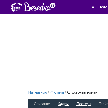
Теле
На главную
Фильмы
Служебный роман
Описание
Кадры
Постеры
Трей