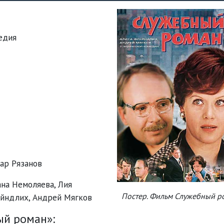
медия
ар Рязанов
ана Немоляева
,
Лия
Постер. Фильм Служебный р
ейндлих
,
Андрей Мягков
й роман»: