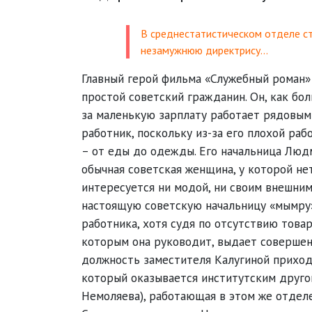
В среднестатистическом отделе ст
незамужнюю директрису...
Главный герой фильма «Служебный роман»
простой советский гражданин. Он, как бо
за маленькую зарплату работает рядовым
работник, поскольку из-за его плохой ра
– от еды до одежды. Его начальница Люд
обычная советская женщина, у которой нет
интересуется ни модой, ни своим внешни
настоящую советскую начальницу «мымру».
работника, хотя судя по отсутствию това
которым она руководит, выдает совершен
должность заместителя Калугиной приход
который оказывается институтским друго
Немоляева), работающая в этом же отделе