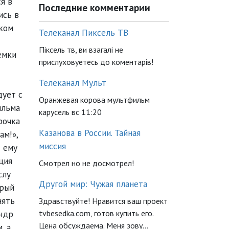
я в
Последние комментарии
ись в
иком
Телеканал Пиксель ТВ
Піксель тв, ви взагалі не
емки
прислуховуетесь до коментарів!
Телеканал Мульт
дует с
Оранжевая корова мультфильм
ильма
карусель вс 11:20
рочка
Казанова в России. Тайная
ам!»,
миссия
т ему
ция
Смотрел но не досмотрел!
слу
Другой мир: Чужая планета
орый
нять
Здравствуйте! Нравится ваш проект
tvbesedka.com, готов купить его.
андр
Цена обсуждаема. Меня зову...
, а