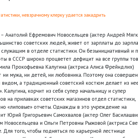
атистики, невзрачному клерку удается закадрить
 – Анатолий Ефремович Новосельцев (актер Андрей Мягк
льшинство советских людей, живет от зарплаты до зарпл
 служащим в отделе статистики. Он безынициативный и 
боты в СССР широко процветет дефицит на все группы то
мила Прокофьевна Калугина (актриса Алиса Фрейндлих)
 ни мужа, ни детей, ни любовника. Поэтому она совершен
м видом, а традиционный советский костюм делает из не
 Калугина, корчит из себя супер начальницу и супер
ров на прилавках советских магазинов отдел статистики,
но «липовые» отчеты. Однажды в это учреждение на
ит Юрий Григорьевич Самохвалов (актер Олег Басилашвил
м Новосельцева и Ольги Петровны Рыжовой (актриса Све
. Для того, чтобы подняться по карьерной лестнице