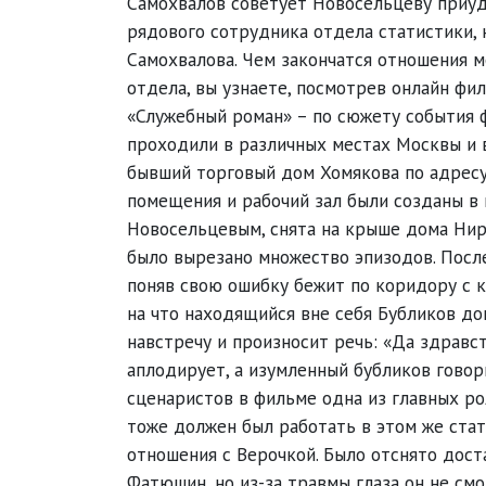
Самохвалов советует Новосельцеву приуда
рядового сотрудника отдела статистики, 
Самохвалова. Чем закончатся отношения м
отдела, вы узнаете, посмотрев онлайн ф
«Служебный роман» – по сюжету события ф
проходили в различных местах Москвы и в
бывший торговый дом Хомякова по адресу:
помещения и рабочий зал были созданы в 
Новосельцевым, снята на крыше дома Нирн
было вырезано множество эпизодов. Посл
поняв свою ошибку бежит по коридору с к
на что находящийся вне себя Бубликов до
навстречу и произносит речь: «Да здравс
аплодирует, а изумленный бубликов говори
сценаристов в фильме одна из главных р
тоже должен был работать в этом же ста
отношения с Верочкой. Было отснято дост
Фатюшин, но из-за травмы глаза он не см