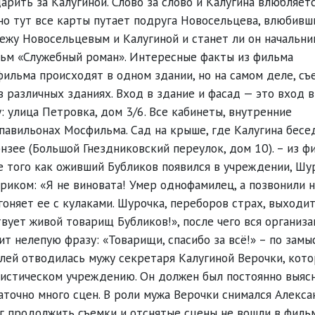
рить за Калугиной. Слово за слово и Калугина влюбляетс
но тут все карты путает подруга Новосельцева, влюбивш
ежу Новосельцевым и Калугиной и станет ли он начальн
ильм «Служебный роман». Интересные факты из фильма
ильма происходят в одном здании, но на самом деле, съ
 различных зданиях. Вход в здание и фасад — это вход в
 улица Петровка, дом 3/6. Все кабинеты, внутренние
павильонах Мосфильма. Сад на крыше, где Калугина бесе
зее (Большой Гнездниковский переулок, дом 10). – из ф
е того как оживший Бубликов появился в учреждении, Шу
риком: «Я не виновата! Умер однофамилец, а позвонили н
гоняет ее с кулаками. Шурочка, переборов страх, выходи
твует живой товарищ Бубликов!», после чего вся организа
т нелепую фразу: «Товарищи, спасибо за всё!» – по замы
олей отводилась мужу секретаря Калугиной Верочки, кот
тистическом учреждению. Он должен был постоянно выяс
аточно много сцен. В роли мужа Верочки снимался Алекс
ог продолжить съемки и отснятые сцены не вошли в фильм