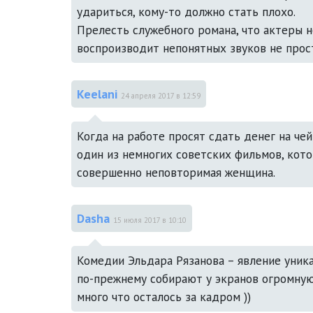
удариться, кому-то должно стать плохо.

Прелесть служебного романа, что актеры н
Keelani
24 апреля 2017 в 12:59
Когда на работе просят сдать денег на чей
один из немногих советских фильмов, кот
совершенно неповторимая женщина.
Dasha
15 июля 2017 в 10:10
Комедии Эльдара Рязанова – явление уника
по-прежнему собирают у экранов огромную
много что осталось за кадром ))