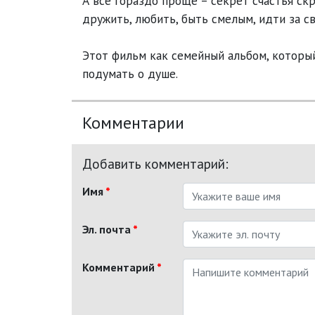
А все гораздо проще – секрет счастья скр
дружить, любить, быть смелым, идти за св
Этот фильм как семейный альбом, который
подумать о душе.
Комментарии
Добавить комментарий:
Имя
*
Эл. почта
*
Комментарий
*