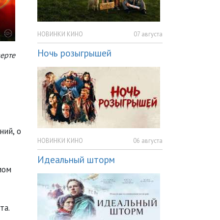
НОВИНКИ КИНО
07 августа
Ночь розыгрышей
верте
ний, о
НОВИНКИ КИНО
06 августа
Идеальный шторм
мом
та.