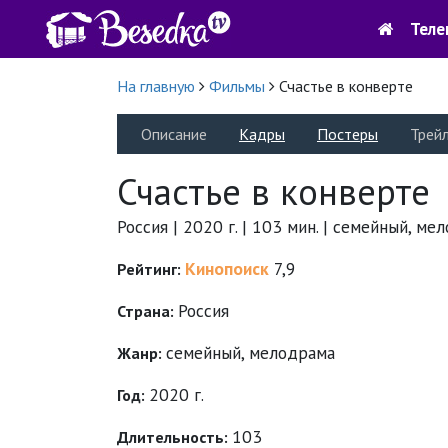
Теле
На главную
Фильмы
Счастье в конверте
Описание
Кадры
Постеры
Трей
Счастье в конверте
Россия | 2020 г. | 103 мин. | семейный, ме
Кинопоиск
7,9
Рейтинг:
Россия
Страна:
семейный
,
мелодрама
Жанр:
2020 г.
Год:
103
Длительность: