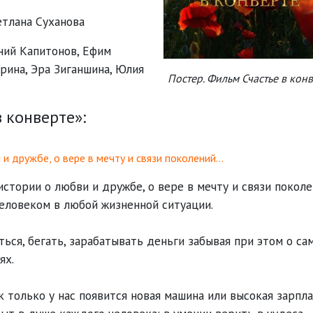
етлана Суханова
ний Капитонов
,
Ефим
арина
,
Эра Зиганшина
,
Юлия
Постер. Фильм Счастье в кон
 конверте»:
и дружбе, о вере в мечту и связи поколений…
стории о любви и дружбе, о вере в мечту и связи поколе
человеком в любой жизненной ситуации.
ься, бегать, зарабатывать деньги забывая при этом о са
ях.
к только у нас появится новая машина или высокая зарпла