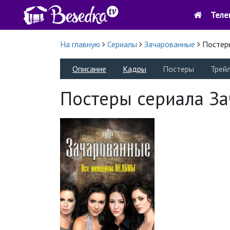
Теле
На главную
Сериалы
Зачарованные
Постер
Описание
Кадры
Постеры
Трей
Постеры сериала З