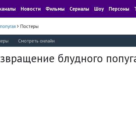
каналы
Новости
Фильмы
Сериалы
Шоу
Персоны
попугая
Постеры
леры
Смотреть онлайн
звращение блудного попуг