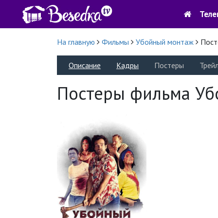
Теле
На главную
Фильмы
Убойный монтаж
Пост
Описание
Кадры
Постеры
Трей
Постеры фильма Уб