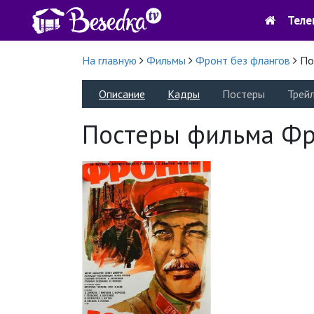
Теле
На главную
Фильмы
Фронт без флангов
По
Описание
Кадры
Постеры
Трей
Постеры фильма Фр