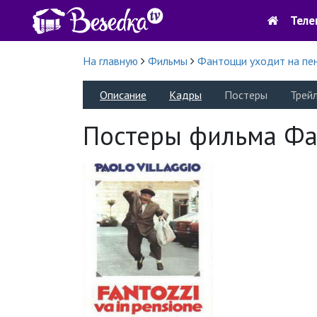
Теле
На главную
Фильмы
Фантоцци уходит на пе
Описание
Кадры
Постеры
Трей
Постеры фильма Фа