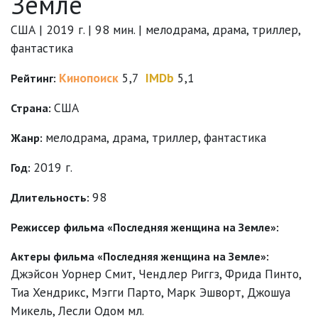
Земле
США | 2019 г. | 98 мин. | мелодрама, драма, триллер,
фантастика
Кинопоиск
5,7
IMDb
5,1
Рейтинг:
США
Страна:
мелодрама
,
драма
,
триллер
,
фантастика
Жанр:
2019 г.
Год:
98
Длительность:
Режиссер фильма «Последняя женщина на Земле»:
Актеры фильма «Последняя женщина на Земле»:
Джэйсон Уорнер Смит
,
Чендлер Риггз
,
Фрида Пинто
,
Тиа Хендрикс
,
Мэгги Парто
,
Марк Эшворт
,
Джошуа
Микель
,
Лесли Одом мл.