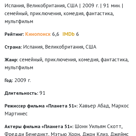
Испания, Великобритания, США | 2009 г. | 91 мин. |
семейный, приключения, комедия, фантастика,
мультфильм
Кинопоиск
6,6
IMDb
6
Рейтинг:
Испания, Великобритания, США
Страна:
семейный
,
приключения
,
комедия
,
фантастика
,
Жанр:
мультфильм
2009 г.
Год:
91
Длительность:
Хавьер Абад
,
Маркос
Режиссер фильма «Планета 51»:
Мартинес
Шонн Уильям Скотт
,
Актеры фильма «Планета 51»:
Фредди Бенедикт
,
Мэтью Хорн
,
Джон Клиз
,
Джеймс