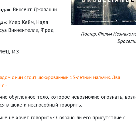
Винсент Джованни
нда»:
Клер Кейм
,
Надя
да»:
суа Винчентелли
,
Фред
Постер. Фильм Незнакоме
Бросели
мец из
рядом с ним стоит шокированный 13-летний мальчик. Два
ну…
чно обугленное тело, которое невозможно опознать, возл
ся в шоке и неспособный говорить.
ьше не хочет говорить? Связано ли его присутствие с