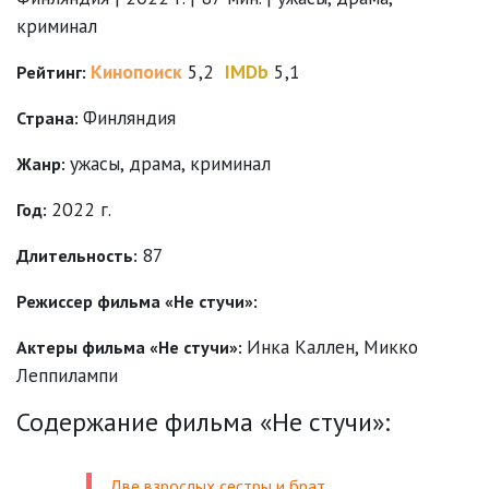
криминал
Кинопоиск
5,2
IMDb
5,1
Рейтинг:
Финляндия
Страна:
ужасы
,
драма
,
криминал
Жанр:
2022 г.
Год:
87
Длительность:
Режиссер фильма «Не стучи»:
Инка Каллен
,
Микко
Актеры фильма «Не стучи»:
Леппилампи
Содержание фильма «Не стучи»:
Две взрослых сестры и брат