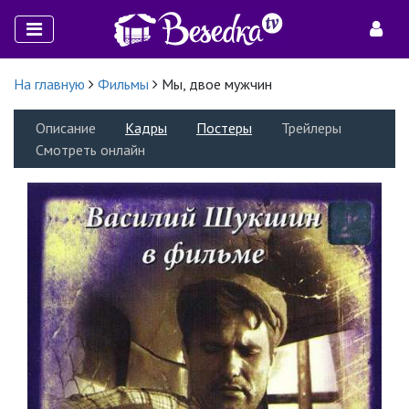
На главную
Фильмы
Мы, двое мужчин
Описание
Кадры
Постеры
Трейлеры
Смотреть онлайн