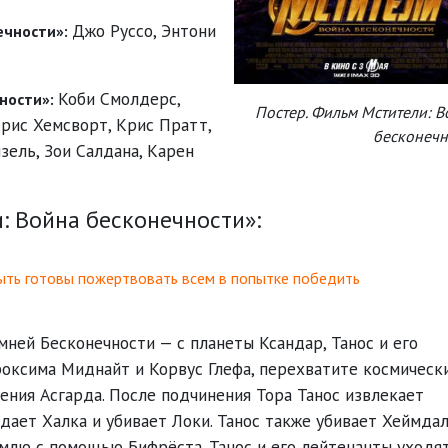
Джо Руссо
,
Энтони
ечности»:
Коби Смолдерс
,
ности»:
Постер. Фильм Мстители: 
рис Хемсворт
,
Крис Пратт
,
бесконечн
зель
,
Зои Салдана
,
Карен
: Война бесконечности»:
ыть готовы пожертвовать всем в попытке победить
ней Бесконечности — с планеты Ксандар, Танос и его
роксима Миднайт и Корвус Глефа, перехватите космическ
ния Асгарда. После подчинения Тора Танос извлекает
дает Халка и убивает Локи. Танос также убивает Хеймда
емлю с помощью Бифрёста. Танос и его лейтенанты уходят