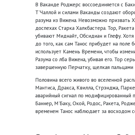
В Ваканде Роджерс воссоединяется с Бак
Т'Чаллой и силами Ваканды создают оборо
разума из Вижена. Невозможно призвать Х
доспехах Старка Халкбастера. Тор, Ракета
убивают Миднайт, Обсидиан и Глефу. Хотя
до того, как сам Танос прибудет на поле 
использует Камень Времени, чтобы измен
Разума со лба Вижена, убивая его. Тор сер
завершенную Перчатку, щелкая пальцами 
Половина всего живого во вселенной распа
Мантиса, Дракса, Квилла, Стрэнджа, Пар
аварийный сигнал по модифицированный пе
Баннер, М'Баку, Окой, Родос, Ракета, Род
временем Танос наблюдает за восходом с