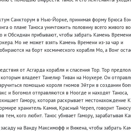
ктум Санкторум в Нью-Йорке, принимая форму Брюса Бэн
га о плане Таноса уничтожить половину всего живого во
Мо и Обсидиан прибывают, чтобы забрать Камень Времени
кера. Мо не может взять Камень Времени из-за чар и
обираются на борт космического корабля Мо, а Вонг оста
едствия от Асгарда корабля и спасения Тор. Тор предпол
 которым владеет Танелир Тиван на Ноухере. Он отправл
заручиться помощью короля гномов Эйтри в создании бое
акс и Богомол отправляются в Ноогде и находят Таноса,
охищает Гамору, которая раскрывает местонахождение 
Вормире хранитель Камня, Красный Череп, говорит Таносу,
в тем, кого любит. Танос убивает Гамору, зарабатывая Ка
 засаду на Ванду Максимофф и Вижена, чтобы забрать Ка