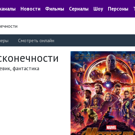
каналы
Новости
Фильмы
Сериалы
Шоу
Персоны
нечности
леры
Смотреть онлайн
сконечности
оевик, фантастика