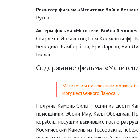
Режиссер фильма «Мстители: Война бескон
Руссо
Актеры фильма «Мстители: Война бесконеч
Скарлетт Йоханссон
,
Пом Клементьефф
,
К
Бенедикт Камбербэтч
,
Бри Ларсон
,
Вин Ди
Гиллан
Содержание фильма «Мстители
Мстители и их союзники должны б
могущественного Таноса…
Получив Камень Силы — один из шести Кам
помощники: Эбони Мау, Калл Обсидиан, П
корабль, несущий выживших после разруше
Космический Камень из Тессеракта, побеж
после того, как он отправляет Халка на З