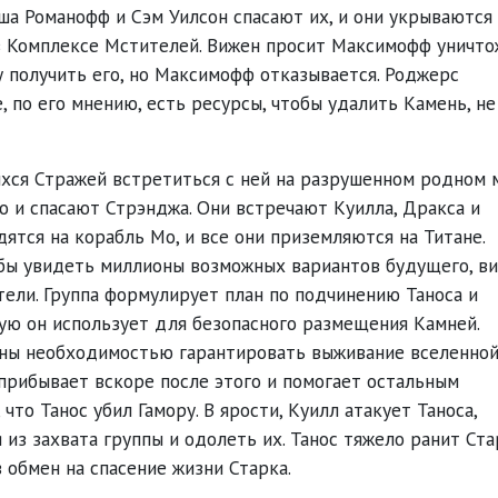
аша Романофф и Сэм Уилсон спасают их, и они укрываются
в Комплексе Мстителей. Вижен просит Максимофф уничто
у получить его, но Максимофф отказывается. Роджерс
, по его мнению, есть ресурсы, чтобы удалить Камень, не
ихся Стражей встретиться с ней на разрушенном родном 
Мо и спасают Стрэнджа. Они встречают Куилла, Дракса и
дятся на корабль Мо, и все они приземляются на Титане.
бы увидеть миллионы возможных вариантов будущего, в
ели. Группа формулирует план по подчинению Таноса и
ую он использует для безопасного размещения Камней.
аны необходимостью гарантировать выживание вселенной
прибывает вскоре после этого и помогает остальным
что Танос убил Гамору. В ярости, Куилл атакует Таноса,
из захвата группы и одолеть их. Танос тяжело ранит Ста
обмен на спасение жизни Старка.