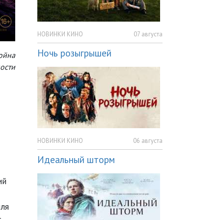
НОВИНКИ КИНО
07 августа
Ночь розыгрышей
Война
ости
НОВИНКИ КИНО
06 августа
Идеальный шторм
ий
лля
,