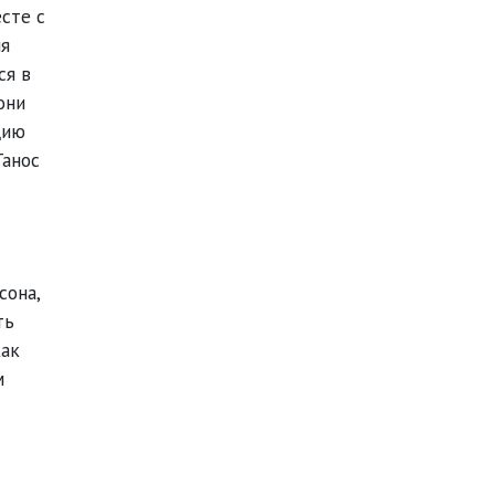
сте с
ня
ся в
они
цию
Танос
сона,
ть
как
м