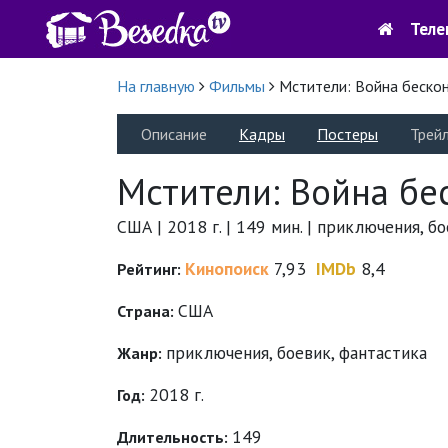
Теле
На главную
Фильмы
Мстители: Война беско
Описание
Кадры
Постеры
Трей
Мстители: Война бе
США | 2018 г. | 149 мин. | приключения, б
Кинопоиск
7,93
IMDb
8,4
Рейтинг:
США
Страна:
приключения
,
боевик
,
фантастика
Жанр:
2018 г.
Год:
149
Длительность: