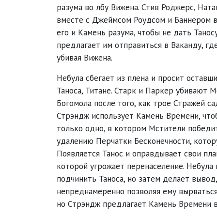
разума во лбу Вижена. Стив Роджерс, Нат
вместе с Джеймсом Роудсом и Баннером 
его и Камень разума, чтобы не дать Танос
предлагает им отправиться в Ваканду, где
убивая Вижена.
Небула сбегает из плена и просит оставш
Таноса, Титане. Старк и Паркер убивают 
Богомола после того, как трое Стражей са
Стрэндж использует Камень Времени, что
только одно, в котором Мстители победит
удалению Перчатки Бесконечности, котор
Появляется Танос и оправдывает свои пл
которой угрожает перенаселение. Небула 
подчинить Таноса, но затем делает вывод, 
непреднамеренно позволяя ему вырваться 
но Стрэндж предлагает Камень Времени в 