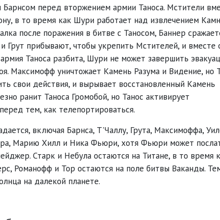
и Барнсом перед вторжением армии Таноса. Мстители вме
ну, в то время как Шури работает над извлечением Кам
алка после поражения в битве с Таносом, Баннер сражает
 и Грут прибывают, чтобы укрепить Мстителей, и вместе 
 армия Таноса разбита, Шури не может завершить эвакуа
боя. Максимофф уничтожает Камень Разума и Видение, но 
ить свои действия, и вырывает восстановленный Камень
ьезно ранит Таноса Громобой, но Танос активирует
перед тем, как телепортироваться.
дается, включая Барнса, Т'Чаллу, Грута, Максимоффа, Уил
кера, Марию Хилл и Ника Фьюри, хотя Фьюри может посла
йджер. Старк и Небула остаются на Титане, в то время 
жерс, Романофф и Тор остаются на поле битвы Ваканды. Те
олнца на далекой планете.