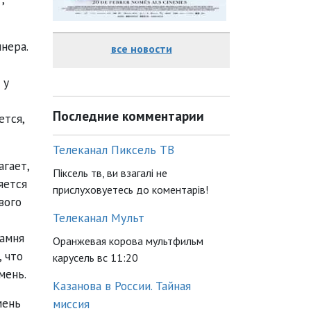
нера.
все новости
 у
Последние комментарии
ется,
Телеканал Пиксель ТВ
агает,
Піксель тв, ви взагалі не
яется
прислуховуетесь до коментарів!
вого
Телеканал Мульт
Камня
Оранжевая корова мультфильм
 что
карусель вс 11:20
мень.
Казанова в России. Тайная
мень
миссия