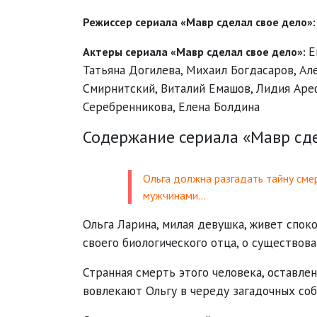
Режиссер сериала «Мавр сделал свое дело»
Е
Актеры сериала «Мавр сделал свое дело»:
Татьяна Догилева
,
Михаил Богдасаров
,
Ал
Смирнитский
,
Виталий Емашов
,
Лидия Аре
Серебренникова
,
Елена Болдина
Содержание сериала «Мавр сде
Ольга должна разгадать тайну сме
мужчинами…
Ольга Ларина, милая девушка, живет споко
своего биологического отца, о существов
Странная смерть этого человека, оставле
вовлекают Ольгу в череду загадочных соб