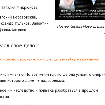
Наталия Микрюкова
:
вгений Березовский
,
ександр Кульков
,
Валентин
Постер. Сериал Мавр сделал
фьева
,
Евгения
лал свое дело»:
рти своего отца, найти убийцу и сделать выбор между двумя
йной жизнью. Но все меняется, когда она узнает о смерт
ании которого даже не подозревала.
нное им наследство и попытка разобраться в прошлом
ытий.