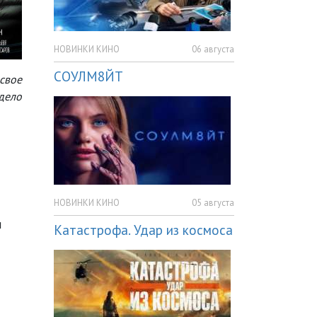
НОВИНКИ КИНО
06 августа
СОУЛМ8ЙТ
 свое
дело
НОВИНКИ КИНО
05 августа
и
Катастрофа. Удар из космоса