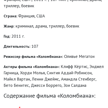
триллер, боевик
Франция, США
Страна:
криминал
,
драма
,
триллер
,
боевик
Жанр:
2011 г.
Год:
107
Длительность:
Оливье Мегатон
Режиссер фильма «Коломбиана»:
Клифф Кёртис
,
Энджел
Актеры фильма «Коломбиана»:
Гарница
,
Хорди Молья
,
Синтия Аддай-Робинсон
,
Майкл Вартан
,
Ленни Джеймс
,
Амандла Стенберг
,
Бето Бенитес
,
Джесси Боррего
,
Зои Салдана
Содержание фильма «Коломбиана»: