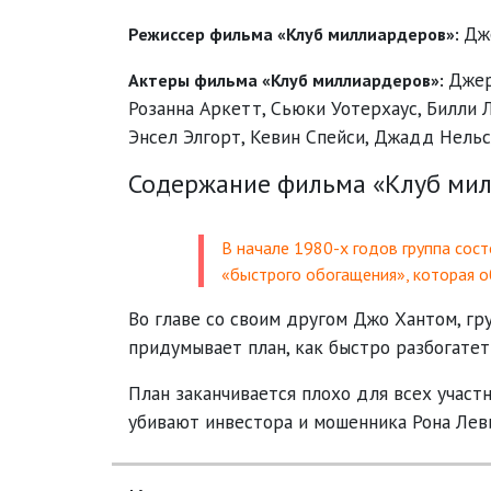
Дж
Режиссер фильма «Клуб миллиардеров»:
Дже
Актеры фильма «Клуб миллиардеров»:
Розанна Аркетт
,
Сьюки Уотерхаус
,
Билли 
Энсел Элгорт
,
Кевин Спейси
,
Джадд Нельс
Содержание фильма «Клуб мил
В начале 1980-х годов группа со
«быстрого обогащения», которая 
Во главе со своим другом Джо Хантом, г
придумывает план, как быстро разбогате
План заканчивается плохо для всех участн
убивают инвестора и мошенника Рона Лев