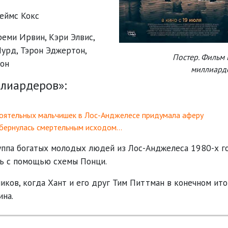
еймс Кокс
реми Ирвин
,
Кэри Элвис
,
Лурд
,
Тэрон Эджертон
,
Постер. Фильм 
он
миллиард
лиардеров»:
стоятельных мальчишек в Лос-Анджелесе придумала аферу
обернулась смертельным исходом…
руппа богатых молодых людей из Лос-Анджелеса 1980-х г
ть с помощью схемы Понци.
иков, когда Хант и его друг Тим Питтман в конечном ито
ина.