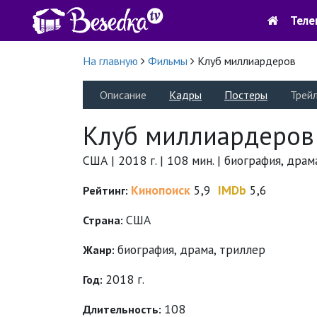
Теле
На главную
Фильмы
Клуб миллиардеров
Описание
Кадры
Постеры
Трей
Клуб миллиардеров
США | 2018 г. | 108 мин. | биография, драм
Кинопоиск
5,9
IMDb
5,6
Рейтинг:
США
Страна:
биография
,
драма
,
триллер
Жанр:
2018 г.
Год:
108
Длительность: