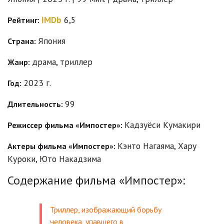
IMDb
6,5
Рейтинг:
Япония
Страна:
драма
,
триллер
Жанр:
2023 г.
Год:
99
Длительность:
Кадзуёси Кумакири
Режиссер фильма «Импостер»:
Кэнто Нагаяма
,
Хару
Актеры фильма «Импостер»:
Куроки
,
Юто Накадзима
Содержание фильма «Импостер»:
Триллер, изображающий борьбу
человека, упавшего в