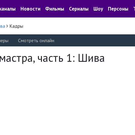
каналы
Новости
Фильмы
Сериалы
Шоу
Персоны
ива
Кадры
леры
Смотреть онлайн
астра, часть 1: Шива