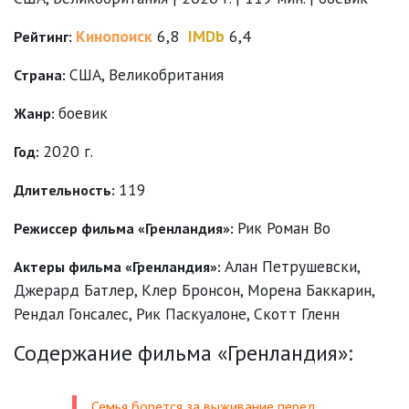
Кинопоиск
6,8
IMDb
6,4
Рейтинг:
США, Великобритания
Страна:
боевик
Жанр:
2020 г.
Год:
119
Длительность:
Рик Роман Во
Режиссер фильма «Гренландия»:
Алан Петрушевски
,
Актеры фильма «Гренландия»:
Джерард Батлер
,
Клер Бронсон
,
Морена Баккарин
,
Рендал Гонсалес
,
Рик Паскуалоне
,
Скотт Гленн
Содержание фильма «Гренландия»:
Семья борется за выживание перед