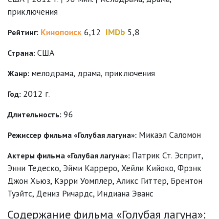
приключения
Кинопоиск
6,12
IMDb
5,8
Рейтинг:
США
Страна:
мелодрама
,
драма
,
приключения
Жанр:
2012 г.
Год:
96
Длительность:
Микаэл Саломон
Режиссер фильма «Голубая лагуна»:
Патрик Ст. Эсприт
,
Актеры фильма «Голубая лагуна»:
Энни Тедеско
,
Эйми Карреро
,
Хейли Кийоко
,
Фрэнк
Джон Хьюз
,
Кэрри Уомплер
,
Аликс Гиттер
,
Брентон
Туэйтс
,
Дениз Ричардс
,
Индиана Эванс
Содержание фильма «Голубая лагуна»: