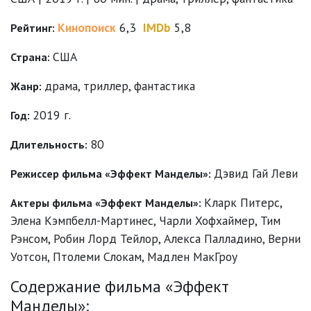
Кинопоиск
6,3
IMDb
5,8
Рейтинг:
США
Страна:
драма
,
триллер
,
фантастика
Жанр:
2019 г.
Год:
80
Длительность:
Дэвид Гай Леви
Режиссер фильма «Эффект Манделы»:
Кларк Питерс
,
Актеры фильма «Эффект Манделы»:
Элена Кэмпбелл-Мартинес
,
Чарли Хофхаймер
,
Тим
Рэнсом
,
Робин Лорд Тейлор
,
Алекса Палладино
,
Верни
Уотсон
,
Птолеми Слокам
,
Мадлен МакГроу
Содержание фильма «Эффект
Манделы»: