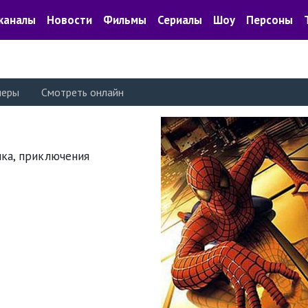
каналы
Новости
Фильмы
Сериалы
Шоу
Персоны
леры
Смотреть онлайн
тика, приключения