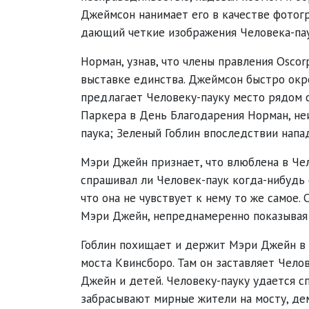
Джеймсон нанимает его в качестве фотог
дающий четкие изображения Человека-пау
Норман, узнав, что члены правления Osco
выставке единства. Джеймсон быстро окр
предлагает Человеку-пауку место рядом с
Паркера в День Благодарения Норман, не
паука; Зеленый Гоблин впоследствии напа
Мэри Джейн признает, что влюблена в Чел
спрашивал ли Человек-паук когда-нибудь 
что она не чувствует к нему то же самое.
Мэри Джейн, непреднамеренно показывая 
Гоблин похищает и держит Мэри Джейн в 
моста Квинсборо. Там он заставляет Челов
Джейн и детей. Человеку-пауку удается с
забрасывают мирные жители на мосту, де