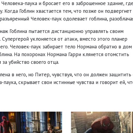
 Человека-паука и бросает его в заброшенное здание, гд
. Когда Гоблин хвастается тем, что позже он подвергне
азъяренный Человек-паук одолевает гоблина, разоблачая
онаж Гоблина пытается дистанционно управлять своим
 Супергерой уклоняется от атаки, вместо этого планер
 его. Человек-паук забирает тело Нормана обратно в дом
блина. На похоронах Нормана Гарри клянется отомстить
 за убийство своего отца.
на в него, но Питер, чувствуя, что он должен защитить 
паука, скрывает свои истинные чувства и говорит ей, чт