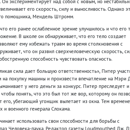
. Он экспериментирует над собой с новым, но нестабиль
величивает его скорость, силу и выносливость. Однако э
оего помощника, Мендель Штромм.
то его ранее ослабленное зрение улучшилось и что его 
ожение. В школе он обнаруживает, что его тело создает
зволяют ему избежать травм во время столкновения с
уживает, что он развил сверхчеловеческую скорость, си
обостренную способность чувствовать опасность.
еликая сила дает большую ответственность», Питер участ
и на покупку машины и произвести впечатление на Мэри 
ыманивает у него деньги за конкурс. Питер преследует и
чтобы понять, что это был тот же вор, которому он позв
ет его, убегающий угонщик вылетает из окна. Тем времен
 и военного генерала Слокама.
чинает использовать свои способности для борьбы с
раз Человека-паука. Редактор газеты Loudmouthed Дж. 