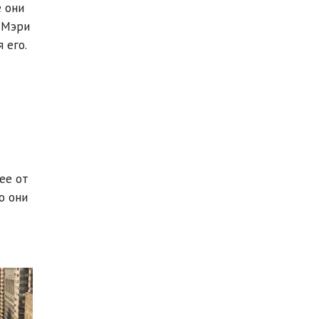
е они
т Мэри
 его.
ее от
о они