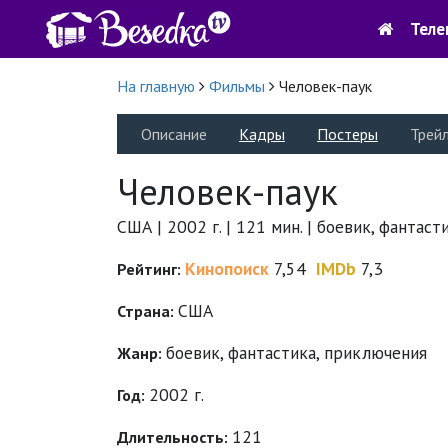
Теле
На главную
Фильмы
Человек-паук
Описание
Кадры
Постеры
Трей
Человек-паук
США | 2002 г. | 121 мин. | боевик, фантас
Кинопоиск
7,54
IMDb
7,3
Рейтинг:
США
Страна:
боевик
,
фантастика
,
приключения
Жанр:
2002 г.
Год:
121
Длительность: