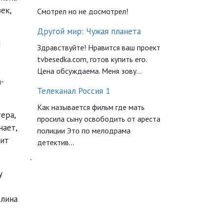
ек,
Смотрел но не досмотрел!
Другой мир: Чужая планета
й
Здравствуйте! Нравится ваш проект
tvbesedka.com, готов купить его.
Цена обсуждаема. Меня зову...
-
Телеканал Россия 1
Как называется фильм где мать
ера,
просила сыну освободить от ареста
нает,
полиции Это по мелодрама
бит
детектив...
`
у
блина