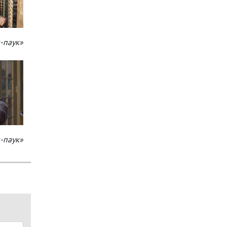
-паук»
-паук»