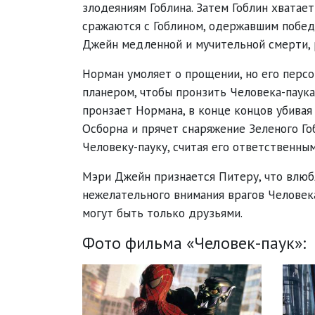
злодеяниям Гоблина. Затем Гоблин хватает
сражаются с Гоблином, одержавшим победу
Джейн медленной и мучительной смерти, р
Норман умоляет о прощении, но его перс
планером, чтобы пронзить Человека-паука.
пронзает Нормана, в конце концов убивая
Осборна и прячет снаряжение Зеленого Го
Человеку-пауку, считая его ответственным
Мэри Джейн признается Питеру, что влюбле
нежелательного внимания врагов Человека-
могут быть только друзьями.
Фото фильма «Человек-паук»: