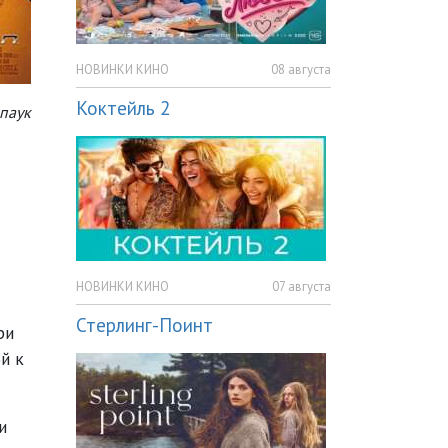
НОВИНКИ КИНО
08 августа
Коктейль 2
паук
НОВИНКИ КИНО
07 августа
Стерлинг-Поинт
ри
й к
и