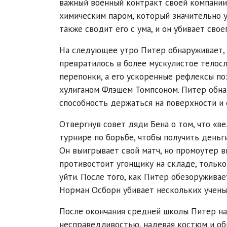
важный военный контракт своей компании
химическим паром, который значительно у
также сводит его с ума, и он убивает св
На следующее утро Питер обнаруживает, ч
превратилось в более мускулистое телосл
перепонки, а его ускоренные рефлексы по
хулиганом Флэшем Томпсоном. Питер обнар
способность держаться на поверхности и 
Отвергнув совет дяди Бена о том, что «в
турнире по борьбе, чтобы получить деньг
Он выигрывает свой матч, но промоутер в
противостоит угонщику на складе, только 
уйти. После того, как Питер обезоружива
Норман Осборн убивает нескольких ученых
После окончания средней школы Питер на
несправедливостью, надевая костюм и об