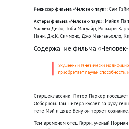
Сэм Рэй
Режиссер фильма «Человек-паук»:
Майкл Па
Актеры фильма «Человек-паук»:
Уиллем Дефо
,
Тоби Магуайр
,
Розмари Хар
Нанн
,
Дж.К. Симмонс
,
Джо Манганьелло
,
Ки
Содержание фильма «Человек-
Укушенный генетически модифицир
приобретает паучьи способности, 
Старшеклассник Питер Паркер посещает 
Осборном. Там Питера кусает за руку ген
тете Мэй и дяде Бену он теряет сознание
Тем временем отец Гарри, ученый Норман 