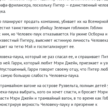
рафа-фрилансера, поскольку Питер — единственный челов
ка.
rp планируют продать компанию, убивает их на Всемирно
естил таинственного убийцу Зеленым гоблином. Гоблин
 ним, но Человек-паук отказывается. На ужине Осборна и
известный Питеру, выясняет истинную личность Человека
дает на тетю Мэй и госпитализирует ее.
овека-паука, который не раз спасал ее, и спрашивает Пит
о ней. Гарри, который любит Мэри Джейн, приезжает и уз
 Опустошенный, Гарри говорит своему отцу, что Питер лю
самую большую слабость Человека-паука.
трамвайном вагоне на острове Рузвельта, полным детей 
ека-паука выбрать, кого он хочет спасти, и бросает Мэри
пасти Мэри Джейн и трамвайный вагон, в то время как Го
монстрируя верность Человеку-пауку и презрение к