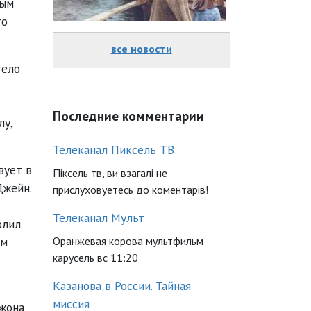
ным
то
все новости
тело
Последние комментарии
лу,
Телеканал Пиксель ТВ
вует в
Піксель тв, ви взагалі не
Джейн.
прислуховуетесь до коментарів!
Телеканал Мульт
олил
Оранжевая корова мультфильм
ем
карусель вс 11:20
Казанова в России. Тайная
миссия
Джона