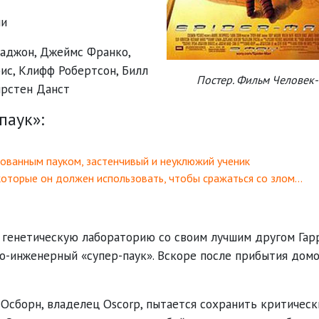
ми
паджон
,
Джеймс Франко
,
рис
,
Клифф Робертсон
,
Билл
Постер. Фильм Человек-
рстен Данст
паук»:
ованным пауком, застенчивый и неуклюжий ученик
которые он должен использовать, чтобы сражаться со злом…
генетическую лабораторию со своим лучшим другом Гар
но-инженерный «супер-паук». Вскоре после прибытия домо
.
Осборн, владелец Oscorp, пытается сохранить критическ