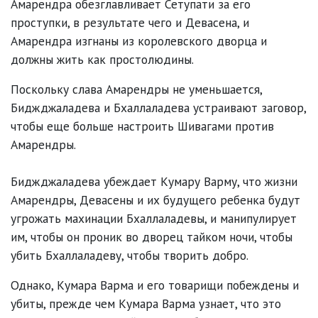
Амарендра обезглавливает Сетупати за его
проступки, в результате чего и Девасена, и
Амарендра изгнаны из королевского дворца и
должны жить как простолюдины.
Поскольку слава Амарендры не уменьшается,
Биджджаладева и Бхаллаладева устраивают заговор,
чтобы еще больше настроить Шивагами против
Амарендры.
Биджджаладева убеждает Кумару Варму, что жизни
Амарендры, Девасены и их будущего ребенка будут
угрожать махинации Бхаллаладевы, и манипулирует
им, чтобы он проник во дворец тайком ночи, чтобы
убить Бхаллаладеву, чтобы творить добро.
Однако, Кумара Варма и его товарищи побеждены и
убиты, прежде чем Кумара Варма узнает, что это