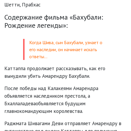
Шетти
,
Прабхас
Содержание фильма «Бахубали:
Рождение легенды»:
Когда Шива, сын Бахубали, узнает о
его наследии, он начинает искать
ответы...
Каттаппа продолжает рассказывать, как его
вынудили убить Амарендру Бахубали.
После победы над Калакеями Амарендра
объявляется наследником престола, а
Бхаллаладеваобъявляется будущим
главнокомандующим королевства.
Раджмата Шивагами Деви отправляет Амарендру в
путешествие под видом Каттаппы для получения