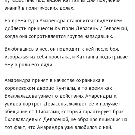
знаний в политических делах.
Во время тура Амарендра становится свидетелем
доблести принцессы Кунталы Девасены / Тевасенай,
когда она сопротивляется группе нападавших.
Влюбившись в нее, он подходит к ней после боя,
изображая из себя простака, и Каттаппа подыгрывает
ему в роли его дяди.
Амарендра принят в качестве охранника в
королевском дворце Кунталы, в то время как
Бхаллаладева узнает о действиях Амарендры и,
увидев портрет Девасены, жаждет ее и получает
обещание от Шивагами, который гарантирует брак
Бхаллаладевы с Девасеной, не обращая внимания на
тот факт, что Амарендра уже влюбился. с ней.