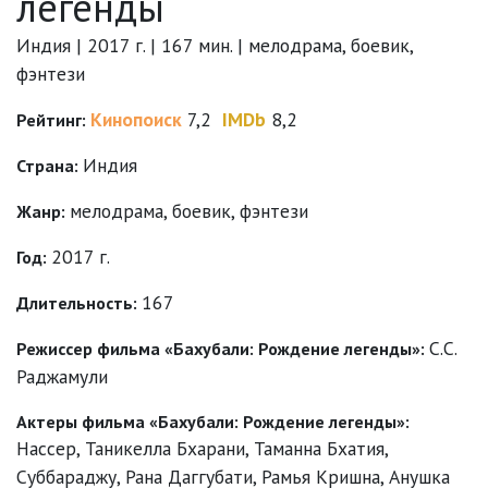
легенды
Индия | 2017 г. | 167 мин. | мелодрама, боевик,
фэнтези
Кинопоиск
7,2
IMDb
8,2
Рейтинг:
Индия
Страна:
мелодрама
,
боевик
,
фэнтези
Жанр:
2017 г.
Год:
167
Длительность:
С.С.
Режиссер фильма «Бахубали: Рождение легенды»:
Раджамули
Актеры фильма «Бахубали: Рождение легенды»:
Нассер
,
Таникелла Бхарани
,
Таманна Бхатия
,
Суббараджу
,
Рана Даггубати
,
Рамья Кришна
,
Анушка