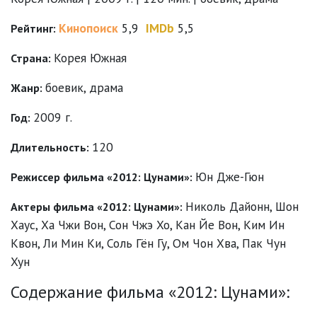
Кинопоиск
5,9
IMDb
5,5
Рейтинг:
Корея Южная
Страна:
боевик
,
драма
Жанр:
2009 г.
Год:
120
Длительность:
Юн Дже-Гюн
Режиссер фильма «2012: Цунами»:
Николь Дайонн
,
Шон
Актеры фильма «2012: Цунами»:
Хаус
,
Ха Чжи Вон
,
Сон Чжэ Хо
,
Кан Йе Вон
,
Ким Ин
Квон
,
Ли Мин Ки
,
Соль Гён Гу
,
Ом Чон Хва
,
Пак Чун
Хун
Содержание фильма «2012: Цунами»: